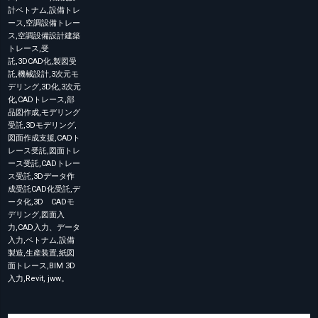
計ベトナム,設備トレ
ース,空調設備トレー
ス,空調設備設計建築
トレース,受
託,3DCAD化,製図受
託,機械設計,3次元モ
デリング,3D化,3次元
化,CADトレース,部
品図作成,モデリング
受託,3Dモデリング,
図面作成支援,CADト
レース受託,図面トレ
ース受託,CADトレー
ス受託,3Dデータ作
成受託CAD化受託,デ
ータ化,3D CADモ
デリング,図面入
力,CAD入力、データ
入力,ベトナム,設備
製造,生産装置,紙図
面トレース,BIM 3D
入力,Revit, jww。