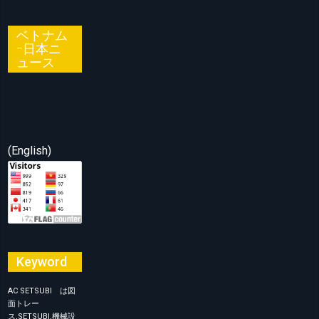
ベトナム
ｰ日本ニ
ュース
(English)
Keyword
AC SETSUBI は図
面トレー
ス,SETSUBI,機械設