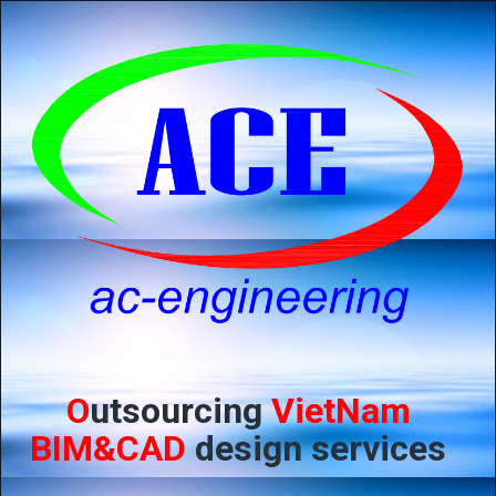
O
utsourcing
VietNam
BIM&CAD
design services