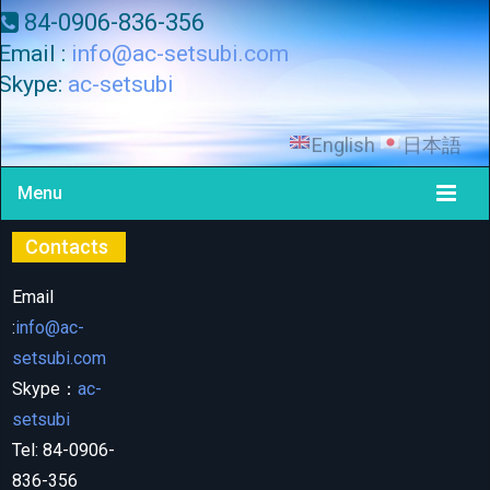
84-0906-836-356
Email :
info@ac-setsubi.com
Skype:
ac-setsubi
English
日本語
Menu
Contacts
Email
:
info@ac-
setsubi.com
Skype：
ac-
setsubi
Tel: 84-0906-
836-356